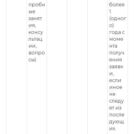
пробн
более
ые
1
занят
(одног
ия,
о)
консу
года с
льтац
моме
ии,
нта
вопро
получ
сы)
ения
заявк
и,
если
иное
не
следу
ет из
после
дующ
их