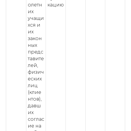
олетн
кацию
их
учащи
хся и
их
закон
ных
предс
тавите
лей,
физич
еских
лиц
(клие
нтов),
давш
их
соглас
ие на