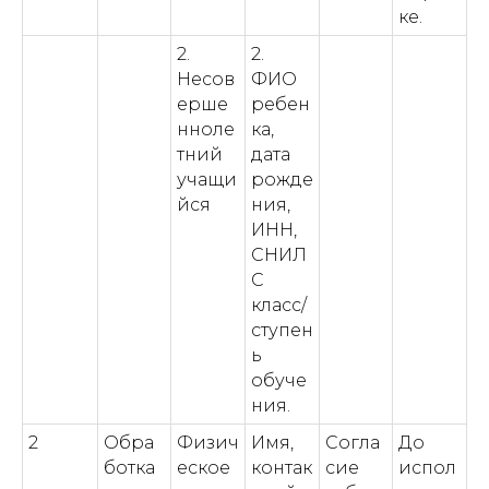
ке.
2.
2.
Несов
ФИО
ерше
ребен
нноле
ка,
тний
дата
учащи
рожде
йся
ния,
ИНН,
СНИЛ
С
класс/
ступен
ь
обуче
ния.
2
Обра
Физич
Имя,
Согла
До
ботка
еское
контак
сие
испол