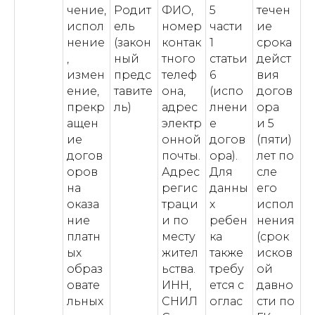
чение,
Родит
ФИО,
5
течен
испол
ель
номер
части
ие
нение
(закон
контак
1
срока
,
ный
тного
статьи
дейст
измен
предс
телеф
6
вия
ение,
тавите
она,
(испо
догов
прекр
ль)
адрес
лнени
ора
ащен
электр
е
и 5
ие
онной
догов
(пяти)
догов
почты.
ора).
лет по
оров
Адрес
Для
сле
на
регис
данны
его
оказа
траци
х
испол
ние
и по
ребен
нения
платн
месту
ка
(срок
ых
жител
также
исков
образ
ьства.
требу
ой
овате
ИНН,
ется с
давно
льных
СНИЛ
оглас
сти по