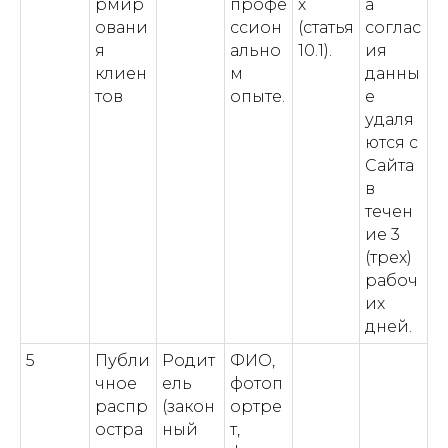
рмир
профе
х
а
овани
ссион
(статья
соглас
я
ально
10.1).
ия
клиен
м
данны
тов
опыте.
е
удаля
ются с
Сайта
в
течен
ие 3
(трех)
рабоч
их
дней.
5
Публи
Родит
ФИО,
чное
ель
фотоп
распр
(закон
ортре
остра
ный
т,