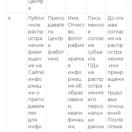
Центр
а
4
Публи
Препо
Имя,
Пись
До отз
чное
давате
Отчест
менно
ыва
распр
ль
во,
е
соглас
остра
Центр
фотог
соглас
ия на
нение
а
рафия
ие
распр
(разм
(работ
,
субъе
остра
ещен
ник)
кратка
кта
нение
ие на
я
ПДн
или
Сайте)
инфо
на
прекр
инфо
рмац
распр
ащени
рмац
ия об
остра
я
ии о
образ
нение
трудо
препо
овани
его
вых
давате
и,
персо
отнош
лях
квали
нальн
ений.
для
фикац
ых
После
инфо
ии,
данны
отзыв