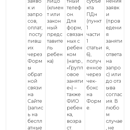
заяво
лицо
тный
субъе
нения
к и
(клиен
телеф
кта
заявк
запро
т или
он.
ПДн
и
сов,
закон
Для
(пункт
(пров
оплат,
ный
форм,
1
едени
посту
предс
связан
части
я
пивш
тавите
ных с
1
заняти
их
ль
ребен
статьи
я,
через
ребен
ком
6),
ответа
Форм
ка)
(напр.,
получ
на
ы
«Групп
енное
запро
обрат
овое
через
с) или
ной
заняти
чек-
до отз
связи
е») –
бокс
ыва
на
также
на
соглас
Сайте
ФИО
Форм
ия. В
(запис
ребен
е.
любо
ь на
ка,
м
беспл
возра
случае
атные
ст.
, не