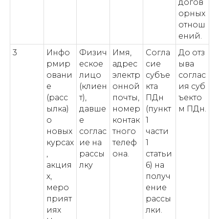
догов
орных
отнош
ений.
3
Инфо
Физич
Имя,
Согла
До отз
рмир
еское
адрес
сие
ыва
овани
лицо
электр
субъе
соглас
е
(клиен
онной
кта
ия суб
(расс
т),
почты,
ПДн
ъекто
ылка)
давше
номер
(пункт
м ПДн.
о
е
контак
1
новых
соглас
тного
части
курсах
ие на
телеф
1
,
рассы
она.
статьи
акция
лку
6) на
х,
получ
меро
ение
прият
рассы
иях
лки.