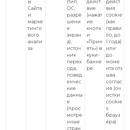
ы
(тип,
дейст
дейст
Сайта
ОС,
вие
вия
и
разре
(нажат
cookie
марке
шени
ие
(как
тинго
е
кнопк
прави
вого
экран
и
ло, до
анали
а),
«Прин
1 года)
за
источ
ять») в
или
ник
куки-
до
перех
банне
моме
ода,
ре.
нта отз
повед
ыва
енчес
соглас
кие
ия (оч
данны
истки
е
cookie
(прос
s
мотре
брауз
нные
ера).
стран