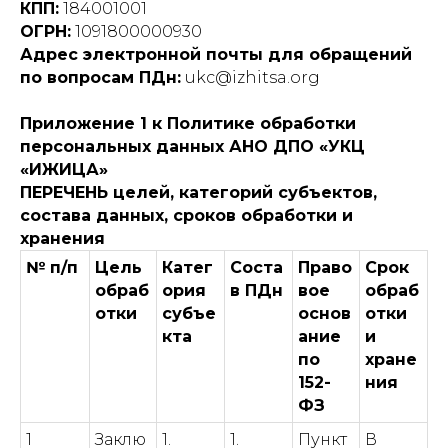
КПП:
184001001
ОГРН:
1091800000930
Адрес электронной почты для обращений
по вопросам ПДн:
ukc@izhitsa.org
Приложение 1 к Политике обработки
персональных данных АНО ДПО «УКЦ
«ИЖИЦА»
ПЕРЕЧЕНЬ целей, категорий субъектов,
состава данных, сроков обработки и
хранения
№ п/п
Цель
Катег
Соста
Право
Срок
обраб
ория
в ПДн
вое
обраб
отки
субъе
основ
отки
кта
ание
и
по
хране
152-
ния
ФЗ
1
Заклю
1.
1.
Пункт
В