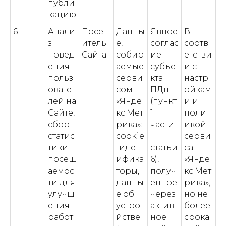
публи
кацию
6
Анали
Посет
Данны
Явное
В
з
итель
е,
соглас
соотв
повед
Сайта
собир
ие
етстви
ения
аемые
субъе
и с
польз
серви
кта
настр
овате
сом
ПДн
ойкам
лей на
«Янде
(пункт
и и
Сайте,
кс.Мет
1
полит
сбор
рика»:
части
икой
статис
cookie
1
серви
тики
-идент
статьи
са
посещ
ифика
6),
«Янде
аемос
торы,
получ
кс.Мет
ти для
данны
енное
рика»,
улучш
е об
через
но не
ения
устро
актив
более
работ
йстве
ное
срока