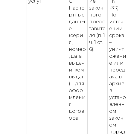
услуг
С.
ие
ГК
Паспо
закон
РФ).
ртные
ного
По
данны
предс
истеч
е
тавите
ении
(сери
ля (п. 1
срока
я,
ч. 1 ст.
–
номер
6).
уничт
, дата
ожени
выдач
е или
и, кем
перед
выдан
ача в
) – для
архив
офор
в
млени
устано
я
вленн
догов
ом
ора.
закон
ом
поряд