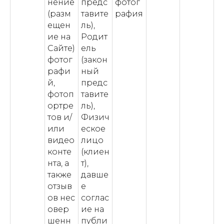
нение
предс
фотог
(разм
тавите
рафия
ещен
ль),
ие на
Родит
Сайте)
ель
фотог
(закон
рафи
ный
й,
предс
фотоп
тавите
ортре
ль),
тов и/
Физич
или
еское
видео
лицо
конте
(клиен
нта, а
т),
также
давше
отзыв
е
ов нес
соглас
овер
ие на
шенн
публи