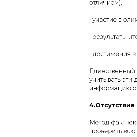
отличием),
· участие в ол
· результаты и
· достижения в
Единственный н
учитывать эти 
информацию об
4.Отсутствие
Метод фактчеки
проверить всю