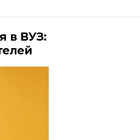
 в ВУЗ:
телей