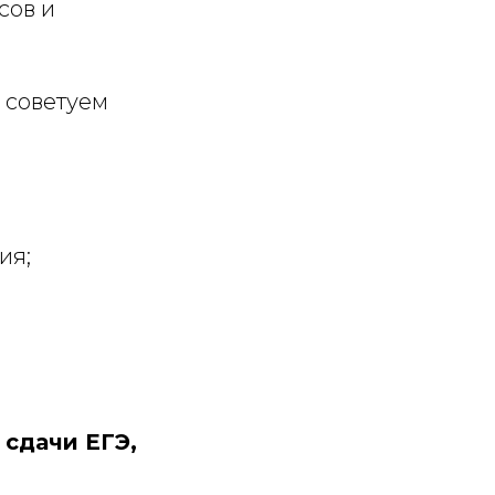
сов и
 советуем
ия;
сдачи ЕГЭ,