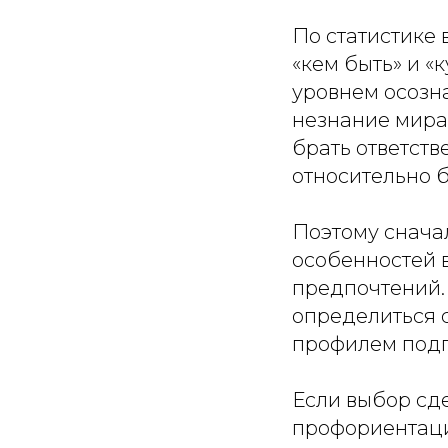
По статистике 
«кем быть» и «
уровнем осозн
незнание мира 
брать ответств
относительно б
Поэтому сначал
особенностей в
предпочтений. 
определиться 
профилем подг
Если выбор сде
профориентаци