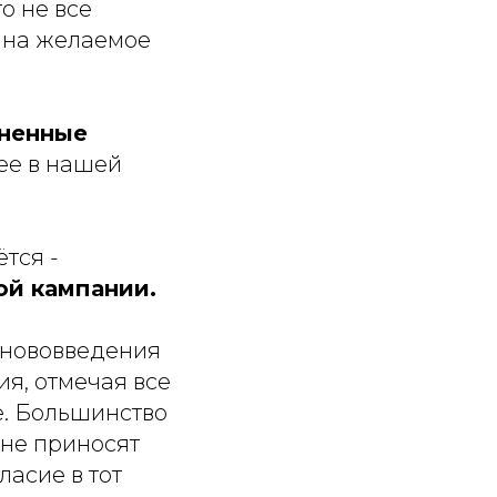
о не все
 на желаемое
аненные
ее в нашей
тся -
ой кампании.
т нововведения
я, отмечая все
е. Большинство
 не приносят
ласие в тот