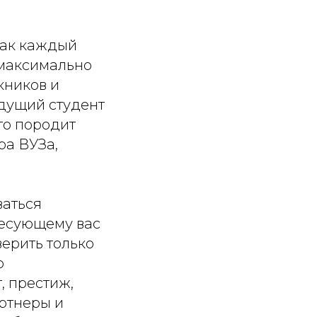
как каждый
 максимально
кников и
удущий студент
то породит
ра ВУЗа,
ваться
ресующему вас
верить только
о
, престиж,
артнеры и