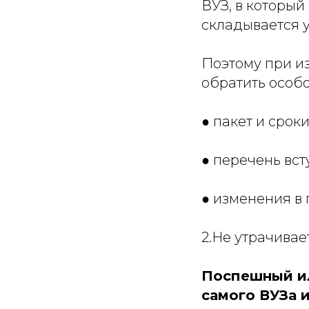
ВУЗ, в который
складывается у
Поэтому при и
обратить особо
● пакет и срок
● перечень вст
● изменения в
2.Не утрачивае
Поспешный ил
самого ВУЗа 