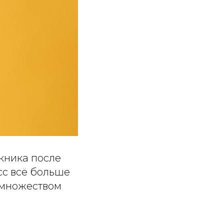
кника после
сс всё больше
 множеством