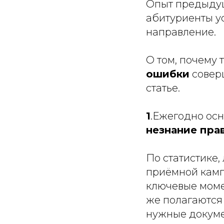
Опыт предыдущ
абитуриенты у
направление.
О том, почему 
ошибки
совер
статье.
1
.Ежегодно осн
незнание пра
По статистике,
приёмной камп
ключевые моме
же полагаются
нужные докумен