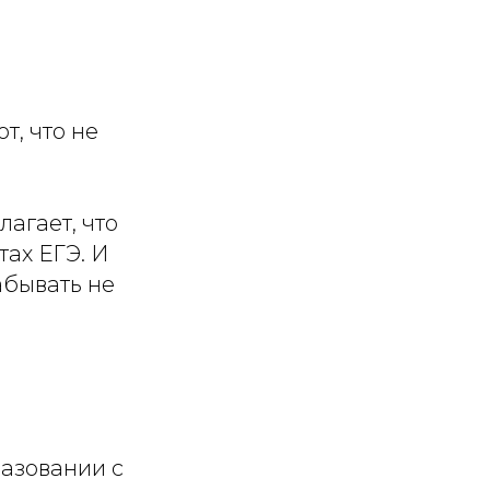
т, что не
агает, что
тах ЕГЭ. И
абывать не
разовании с