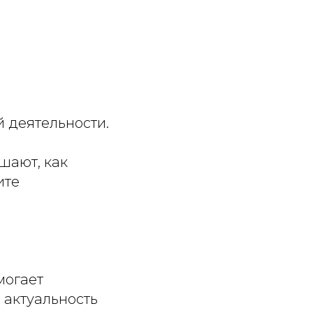
й деятельности.
шают, как
ите
могает
 актуальность