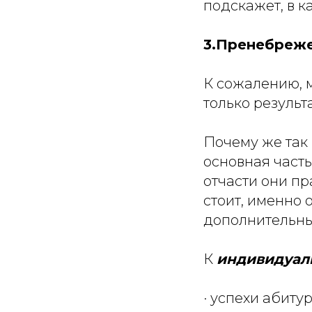
подскажет, в к
3.Пренебреж
К сожалению, 
только результ
Почему же так
основная часть
отчасти они п
стоит, именно
дополнительны
К
индивидуал
· успехи абиту