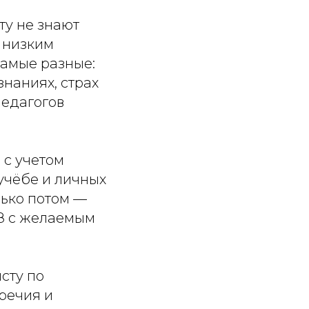
ту не знают
с низким
самые разные:
знаниях, страх
педагогов
 с учетом
 учёбе и личных
лько потом —
УЗ с желаемым
сту по
речия и